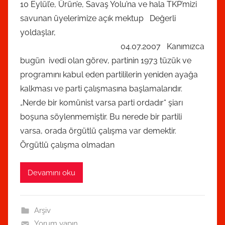
10 Eylül’e, Ürün’e, Savaş Yolu’na ve hala TKP’mizi
d
savunan üyelerimize açık mektup Değerli
a
yoldaşlar,
k
04.07.2007 Kanımızca
s
bugün ivedi olan görev, partinin 1973 tüzük ve
i
programını kabul eden partililerin yeniden ayağa
y
o
kalkması ve parti çalışmasına başlamalarıdır.
n
„Nerde bir komünist varsa parti ordadır“ şiarı
t
boşuna söylenmemiştir. Bu nerede bir partili
a
varsa, orada örgütlü çalışma var demektir.
r
Örgütlü çalışma olmadan
a
f
Devamını oku
ı
n
d
Arşiv
a
Yorum yapın