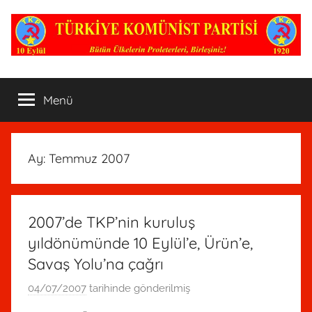
İçeriğe
atla
TKP
Nerede
bir
Menü
Komünist
varsa,
Parti
oradadır!
Ay:
Temmuz 2007
2007’de TKP’nin kuruluş
yıldönümünde 10 Eylül’e, Ürün’e,
Savaş Yolu’na çağrı
04/07/2007
tarihinde gönderilmiş
R
e