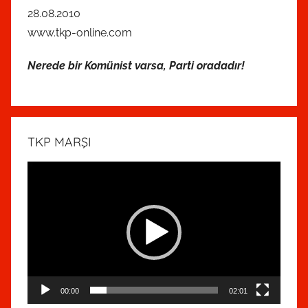
28.08.2010
www.tkp-online.com
Nerede bir Komünist varsa, Parti oradadır!
TKP MARŞI
Video
oynatıcı
00:00
02:01