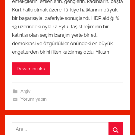
emekçilerin, ezilenlerin, gençlerin, kadınların, başta
k
Kürt halkı olmak üzere Türkiye halklarının büyük
s
bir başarısıyla, zaferiyle sonuçlandı. HDP aldığı %
i
13 üzerindeki oyla 12 Eylül faşist rejiminin bir
y
o
kalıntısı olan seçim barajını yerle bir etti,
n
demokrasi ve özgürlükler önündeki en büyük
t
engellerden birini fiilen kaldırmış oldu. Yıkılan
a
r
Devamını oku
a
f
ı
Arşiv
n
Yorum yapın
d
a
n
Arama: