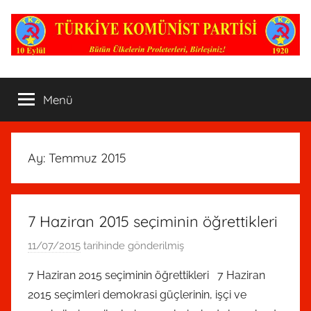
İçeriğe
atla
TKP
Nerede
bir
Menü
Komünist
varsa,
Parti
oradadır!
Ay:
Temmuz 2015
7 Haziran 2015 seçiminin öğrettikleri
11/07/2015
tarihinde gönderilmiş
R
e
7 Haziran 2015 seçiminin öğrettikleri 7 Haziran
d
2015 seçimleri demokrasi güçlerinin, işçi ve
a