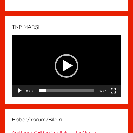
TKP MARŞI
Video
oynatıcı
00:00
02:01
Haber/Yorum/Bildiri
Açıklama: CHP’ye “mutlak butlan” kararı