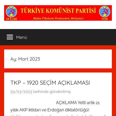
İçeriğe
atla
TKP
Nerede
bir
Menü
Komünist
varsa,
Parti
oradadır!
Ay:
Mart 2023
TKP – 1920 SEÇİM AÇIKLAMASI
29/03/2023
tarihinde gönderilmiş
T
K
AÇIKLAMA Yetti artık 21
P
yıllık AKP iktidarı ve Erdoğan diktatörlüğü!
A