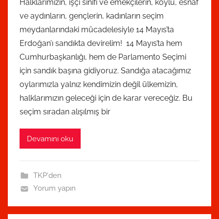
Halklarımızın, işçi sınıfı ve emekçilerin, köylü, esnaf
d
ve aydınların, gençlerin, kadınların seçim
m
meydanlarındaki mücadelesiyle 14 Mayıs’ta
i
Erdoğan’ı sandıkta devirelim! 14 Mayıs’ta hem
n
t
Cumhurbaşkanlığı, hem de Parlamento Seçimi
a
için sandık başına gidiyoruz. Sandığa atacağımız
r
oylarımızla yalnız kendimizin değil ülkemizin,
a
halklarımızın geleceği için de karar vereceğiz. Bu
f
seçim sıradan alışılmış bir
ı
n
Devamını oku
d
a
n
TKP'den
Yorum yapın