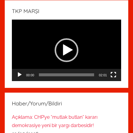
TKP MARŞI
Video
oynatıcı
00:00
02:01
Haber/Yorum/Bildiri
Açıklama: CHP’ye “mutlak butlan” kararı
demokrasiye yeni bir yargı darbesidir!