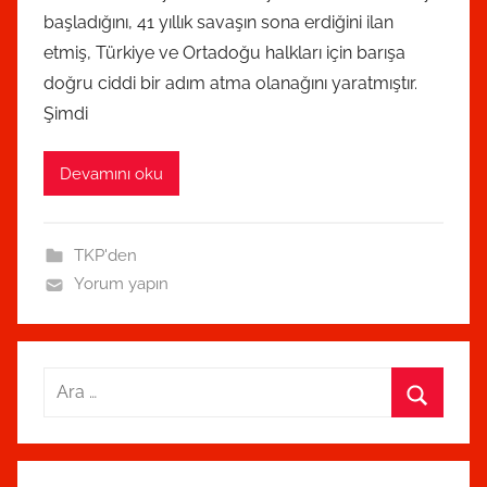
o
başladığını, 41 yıllık savaşın sona erdiğini ilan
n
etmiş, Türkiye ve Ortadoğu halkları için barışa
t
doğru ciddi bir adım atma olanağını yaratmıştır.
a
Şimdi
r
a
Devamını oku
f
ı
n
TKP'den
d
Yorum yapın
a
n
Arama:
Ara