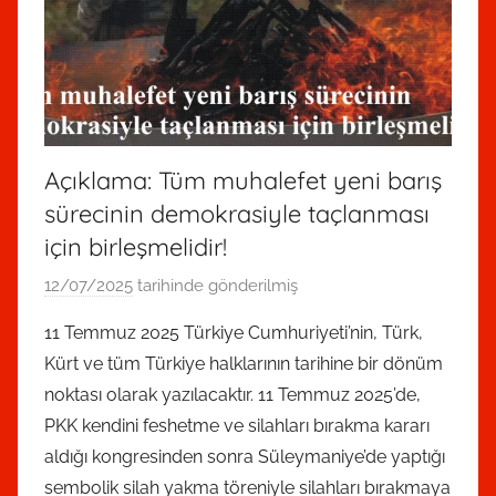
Açıklama: Tüm muhalefet yeni barış
sürecinin demokrasiyle taçlanması
için birleşmelidir!
12/07/2025
tarihinde gönderilmiş
R
e
11 Temmuz 2025 Türkiye Cumhuriyeti’nin, Türk,
d
Kürt ve tüm Türkiye halklarının tarihine bir dönüm
a
noktası olarak yazılacaktır. 11 Temmuz 2025’de,
k
PKK kendini feshetme ve silahları bırakma kararı
s
aldığı kongresinden sonra Süleymaniye’de yaptığı
i
sembolik silah yakma töreniyle silahları bırakmaya
y