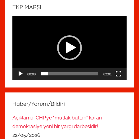
TKP MARŞI
Video
oynatıcı
00:00
02:01
Haber/Yorum/Bildiri
Açıklama: CHP’ye “mutlak butlan” kararı
demokrasiye yeni bir yargı darbesidir!
22/05/2026