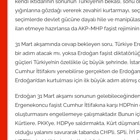
n
kendi iktidarının sonunun Türkiye’nin bekâsı, sonu 
d
yığınlarına gözdağı vererek zevahiri kurtarmayı, s
a
seçimlerde devlet gücüne dayalı hile ve manipülas
n
ilan etmeye hazırlansa da AKP-MHP faşist rejimini
31 Mart akşamında cevap bekleyen soru, Türkiye Erdo
bir adım atacak mı, yoksa Erdoğan faşist diktatör
güçleri Türkiye’nin özellikle üç büyük şehrinde, İst
Cumhur İttifakını yenebilirse gerçekten de Erdoğan i
Erdoğan’dan kurtulması için ilk büyük adım atılmış o
Erdoğan 31 Mart akşamı sonunun gelebileceğinden k
Ergenekoncu faşist Cumhur İttifakına karşı HDP’nin 
oluşturmasını engellemeye çalışmaktadır. Bunun için
Kürtlere, PKK’ye, HDP’ye saldırmakta, Kürt düşmanlı
olduğu yalanını savurarak tabanda CHP’li, SP’li, İYİ P