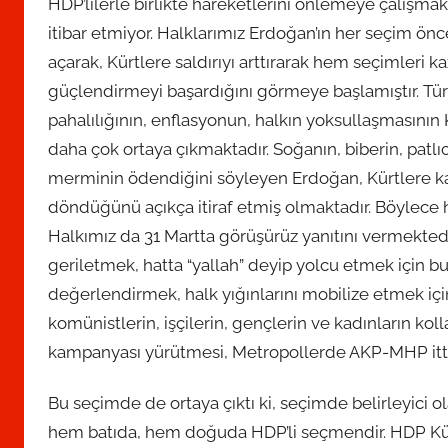
HDP’lilerle birlikte hareketlerini önlemeye çalışmak
itibar etmiyor. Halklarımız Erdoğan’ın her seçim ön
açarak, Kürtlere saldırıyı arttırarak hem seçimleri k
güçlendirmeyi başardığını görmeye başlamıştır. Türk
pahalılığının, enflasyonun, halkın yoksullaşmasının
daha çok ortaya çıkmaktadır. Soğanın, biberin, patlıc
merminin ödendiğini söyleyen Erdoğan, Kürtlere karş
döndüğünü açıkça itiraf etmiş olmaktadır. Böylece 
Halkımız da 31 Martta görüşürüz yanıtını vermektedi
geriletmek, hatta “yallah” deyip yolcu etmek için bu
değerlendirmek, halk yığınlarını mobilize etmek için
komünistlerin, işçilerin, gençlerin ve kadınların koll
kampanyası yürütmesi, Metropollerde AKP-MHP itti
Bu seçimde de ortaya çıktı ki, seçimde belirleyici ola
hem batıda, hem doğuda HDP’li seçmendir. HDP Kürd