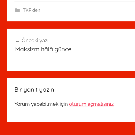
TKP'den
Yazı
Önceki yazı
gezinmesi
Maksizm hâlâ güncel
Bir yanıt yazın
Yorum yapabilmek için
oturum açmalısınız
.