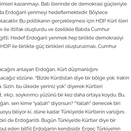
çimleri kazanmayı, Batı illerinde de demokrasi güçleriyle
yla da Erdoğan’ı yenmeyi hedeflemektedir. Böylece
lacaktır. Bu politikanın gerçekleşmesi için HDP Kürt illeri
ı ile ittifak oluşturdu ve özellikle Batıda Cumhur
 gitti. Hedef Erdoğan’ı yenmek hep birlikte demokrasiyi
P ile birlikte güç birlikleri oluşturulmalı, Cumhur
acağını anlayan Erdoğan, Kürt düşmanlığını
acağız sözüne, “Bizde Kürdistan diye bir bölge yok. Irak’ın
. Sizin, bu ülkede yeriniz yok” diyerek Kürtleri
 ırkçı, soykırımcı yüzünü bir kez daha ortaya koydu. Bu,
an, sen kime “yallah” diyorsun? “Yallah” denecek biri
oyu biliyor ki, düne kadar Türkiye’de Kürtlerin varlığını,
iri de Erdoğan’dı. Bugün Türkiye’de Kürtler diye bir
ul eden bilfiil Erdoğan’ın kendisidir. Ergeç Türkiye’nin