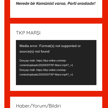
Nerede bir Komünist varsa, Parti oradadır!
TKP MARŞI
Video
Media error: Format(s) not supported or
oynatıcı
source(s) not found
Dosyayı indir: https://tkp-online.com/wp-
content/uploads/2020/03/TKP-Marsi.mp4?_=1
Dosyayı indir: https://tkp-online.com/wp-
content/uploads/2020/03/TKP-Marsi.mp4?_=1
Haber/Yorum/Bildiri