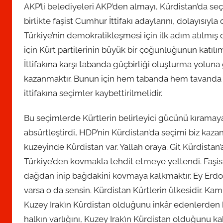
AKP’li belediyeleri AKP’den almayı, Kürdistan’da se
birlikte faşist Cumhur İttifakı adaylarını, dolayısı
Türkiye’nin demokratikleşmesi için ilk adım atılmış o
için Kürt partilerinin büyük bir çoğunluğunun katılım
İttifakına karşı tabanda güçbirliği oluşturma yoluna
kazanmaktır. Bunun için hem tabanda hem tavanda HD
ittifakına seçimler kaybettirilmelidir.
Bu seçimlerde Kürtlerin belirleyici gücünü kıramay
absürtleştirdi, HDP’nin Kürdistan’da seçimi biz kazan
kuzeyinde Kürdistan var. Yallah oraya. Git Kürdistan’a
Türkiye’den kovmakla tehdit etmeye yeltendi. Faşist,
dağdan inip bağdakini kovmaya kalkmaktır. Ey Erdoğ
varsa o da sensin. Kürdistan Kürtlerin ülkesidir. Kamu
Kuzey Irak’ın Kürdistan olduğunu inkâr edenlerden b
halkın varlığını, Kuzey Irak’ın Kürdistan olduğunu kab