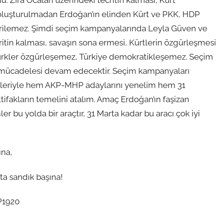
 Zira Öcalan üzerindeki tecritin kalması, Kürt
 oluşturulmadan Erdoğan’ın elinden Kürt ve PKK, HDP
tirilemez. Şimdi seçim kampanyalarında Leyla Güven ve
ritin kalması, savaşın sona ermesi, Kürtlerin özgürleşmesi
 Türkler özgürleşemez, Türkiye demokratikleşemez. Seçim
mücadelesi devam edecektir. Seçim kampanyaları
kleriyle hem AKP-MHP adaylarını yenelim hem 31
ifakların temelini atalım. Amaç Erdoğan’ın faşizan
 bu yolda bir araçtır, 31 Marta kadar bu aracı çok iyi
ına,
ta sandık başına!
20