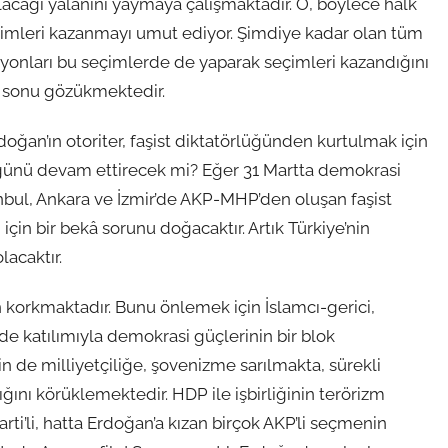
olacağı yalanını yaymaya çalışmaktadır. O, böylece halk
eçimleri kazanmayı umut ediyor. Şimdiye kadar olan tüm
yonları bu seçimlerde de yaparak seçimleri kazandığını
n sonu gözükmektedir.
ğan’ın otoriter, faşist diktatörlüğünden kurtulmak için
lüğünü devam ettirecek mi? Eğer 31 Martta demokrasi
anbul, Ankara ve İzmir’de AKP-MHP’den oluşan faşist
çin bir bekâ sorunu doğacaktır. Artık Türkiye’nin
lacaktır.
orkmaktadır. Bunu önlemek için İslamcı-gerici,
de katılımıyla demokrasi güçlerinin bir blok
 de milliyetçiliğe, şovenizme sarılmakta, sürekli
ğını körüklemektedir. HDP ile işbirliğinin terörizm
arti’li, hatta Erdoğan’a kızan birçok AKP’li seçmenin