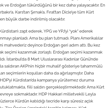
cek ve Erdoğan tükürdüğünü bir kez daha yalayacaktır. En
kır’a, Kars’tan Şırnak’a, Fırat’tan Dicle’ye tüm Kürt
en büyük darbe indirilmiş olacaktır.
 Kürdistan’ı zapt ederek, YPG ve YPJ’yi “yok” ederek
anmayı planladı. Ama bu plan tutmadı. Planı Amerikalılar
i mahvederiz deyince Erdoğan geri adım attı. Bu kez
arak seçimi kazanmak zorlaştı. Erdoğan seçimi kazanmak
dı. İstanbul’da 8 Mart Uluslararası Kadınlar Günü’nde
yla saldıran AKP’nin hiçbir muhalif gösteriye tahammülü
an seçimlerin koşulları daha da ağırlaşmıştır. Daha
. HDP’yi Kürdistan’da kampanya yürütemez duruma
 tutuklatmakta, fiili saldırı gerçekleştirmektedir. Ama Kürt
evreye sokmaktadır. HDP Hakkari milletvekili Leyla
üzlerce Kürdün katıldığı tecride karşı süresiz açlık