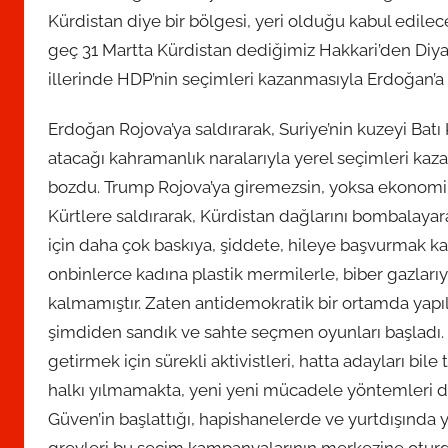
Kürdistan diye bir bölgesi, yeri olduğu kabul edile
geç 31 Martta Kürdistan dediğimiz Hakkari’den Diyarba
illerinde HDP’nin seçimleri kazanmasıyla Erdoğan’a 
Erdoğan Rojova’ya saldırarak, Suriye’nin kuzeyi Batı
atacağı kahramanlık naralarıyla yerel seçimleri kaz
bozdu. Trump Rojova’ya giremezsin, yoksa ekonomin
Kürtlere saldırarak, Kürdistan dağlarını bombalay
için daha çok baskıya, şiddete, hileye başvurmak kal
onbinlerce kadına plastik mermilerle, biber gazları
kalmamıştır. Zaten antidemokratik bir ortamda yapıl
şimdiden sandık ve sahte seçmen oyunları başladı
getirmek için sürekli aktivistleri, hatta adayları bile
halkı yılmamakta, yeni yeni mücadele yöntemleri d
Güven’in başlattığı, hapishanelerde ve yurtdışında y