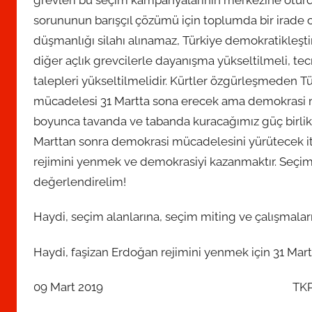
grevleri bu seçim kampanyalarının merkezine oturdu.
sorununun barışçıl çözümü için toplumda bir irade
düşmanlığı silahı alınamaz, Türkiye demokratikleş
diğer açlık grevcilerle dayanışma yükseltilmeli, tec
talepleri yükseltilmelidir. Kürtler özgürleşmeden
mücadelesi 31 Martta sona erecek ama demokrasi 
boyunca tavanda ve tabanda kuracağımız güç birli
Marttan sonra demokrasi mücadelesini yürütecek itt
rejimini yenmek ve demokrasiyi kazanmaktır. Seçimler
değerlendirelim!
Haydi, seçim alanlarına, seçim miting ve çalışmalar
Haydi, faşizan Erdoğan rejimini yenmek için 31 Mart
09 Mart 2019 TKP19