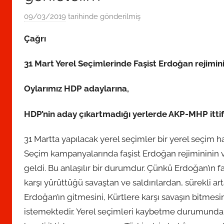
09/03/2019
tarihinde gönderilmiş
R
e
Çağrı
d
a
31 Mart Yerel Seçimlerinde Faşist Erdoğan rejimini
k
s
Oylarımız HDP adaylarına,
i
y
HDP’nin aday çıkartmadığı yerlerde AKP-MHP ittif
o
n
31 Martta yapılacak yerel seçimler bir yerel seçim 
t
Seçim kampanyalarında faşist Erdoğan rejimininin ve
a
geldi. Bu anlaşılır bir durumdur. Çünkü Erdoğan’ın 
r
karşı yürüttüğü savaştan ve saldırılardan, sürekli a
a
Erdoğan’ın gitmesini, Kürtlere karşı savaşın bitmesi
f
istemektedir. Yerel seçimleri kaybetme durumund
ı