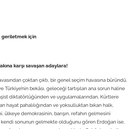
 geriletmek için
akına karşı savaşan adaylara!
havasından çoktan çıktı, bir genel seçim havasına büründü.
 Türkiye’nin bekâsı, geleceği tartışılan ana sorun haline
faşist diktatörlüğünden ve uygulamalarından, Kürtlere
rtan hayat pahalılığından ve yoksulluktan bıkan halk,
ni, ülkeye demokrasinin, barışın, refahın gelmesini
a kendi sonunun gelmekte olduğunu gören Erdoğan ise,