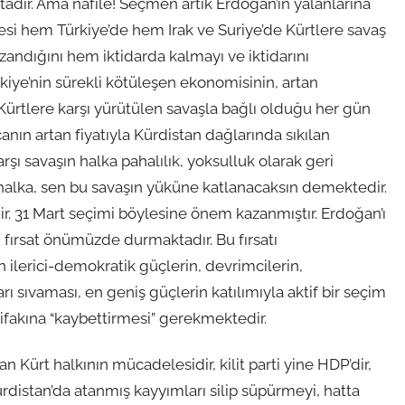
tadır. Ama nafile! Seçmen artık Erdoğan’ın yalanlarına
cesi hem Türkiye’de hem Irak ve Suriye’de Kürtlere savaş
azandığını hem iktidarda kalmayı ve iktidarını
iye’nin sürekli kötüleşen ekonomisinin, artan
 Kürtlere karşı yürütülen savaşla bağlı olduğu her gün
anın artan fiyatıyla Kürdistan dağlarında sıkılan
ı savaşın halka pahalılık, yoksulluk olarak geri
halka, sen bu savaşın yüküne katlanacaksın demektedir.
r. 31 Mart seçimi böylesine önem kazanmıştır. Erdoğan’ı
 fırsat önümüzde durmaktadır. Bu fırsatı
 ilerici-demokratik güçlerin, devrimcilerin,
arı sıvaması, en geniş güçlerin katılımıyla aktif bir seçim
fakına “kaybettirmesi” gerekmektedir.
n Kürt halkının mücadelesidir, kilit parti yine HDP’dir,
istan’da atanmış kayyımları silip süpürmeyi, hatta