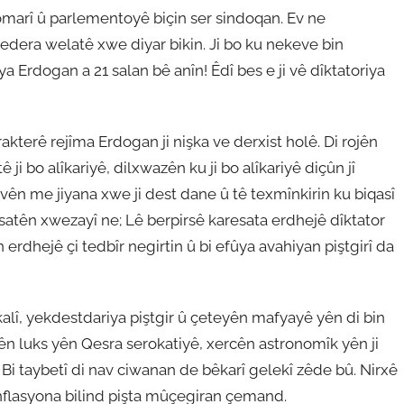
komarî û parlementoyê biçin ser sindoqan. Ev ne
qedera welatê xwe diyar bikin. Ji bo ku nekeve bin
 ya Erdogan a 21 salan bê anîn! Êdî bes e ji vê dîktatoriya
akterê rejîma Erdogan ji nişka ve derxist holê. Di rojên
 ji bo alîkariyê, dilxwazên ku ji bo alîkariyê diçûn jî
vên me jiyana xwe ji dest dane û tê texmînkirin ku biqasî
esatên xwezayî ne; Lê berpirsê karesata erdhejê dîktator
erdhejê çi tedbîr negirtin û bi efûya avahiyan piştgirî da
alî, yekdestdariya piştgir û çeteyên mafyayê yên di bin
ên luks yên Qesra serokatiyê, xercên astronomîk yên ji
r. Bi taybetî di nav ciwanan de bêkarî gelekî zêde bû. Nirxê
flasyona bilind pişta mûçegiran çemand.