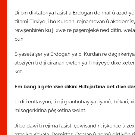
​Di bin dîktatoriya faşîst a Erdogan de maf û azadiyên
zilamî Tirkiye ji bo Kurdan, rojnamevan û akadem
rewşenbîrên ku ji xwe re paşerojekê nedidîtin, wela
bûn.
Siyaseta şer ya Erdogan ya bi Kurdan re dagirkeriya 
aloziyên li dijî cîranan ewlehiya Tirkiyeyê dixe x
ket.
Em bang li gelê xwe dikin: Hilbijartina bêt divê da
Li dijî enflasyon, li djî granbuhayiya jiyanê, bêkarî, xi
misogerkirina pêşketina welat,
​Ji bo dawî li rejîma faşîst, çewisandin, îşkence û 
azadiya Kavala, Demîrtaş, Ocalan û hemû girtiyên si