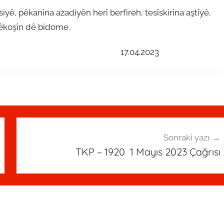
yê, pêkanîna azadiyên herî berfireh, tesîskirina aştiyê,
 têkoşîn dê bidome.
.04.2023
Sonraki yazı
TKP – 1920 1 Mayıs 2023 Çağrısı