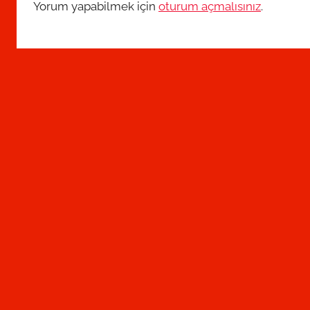
Yorum yapabilmek için
oturum açmalısınız
.