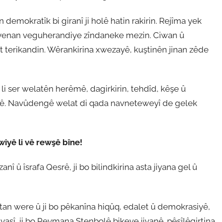
 demokratîk bi giranî ji holê hatin rakirin. Rejîma yek
îsyenan veguherandiye zîndaneke mezin. Ciwan û
t terikandin. Wêrankirina xwezayê, kuştinên jinan zêde
li ser welatên herêmê, dagirkirin, tehdîd, kêşe û
eterê. Navûdengê welat di qada navneteweyî de gelek
wiyê li vê rewşê bîne!
zanî û îsrafa Qesrê, ji bo bilindkirina asta jiyana gel û
zextan were û ji bo pêkanîna hiqûq, edalet û demokrasiyê,
yasî, ji bo Peymana Stenbolê bikeve jiyanê. pêşîlêgirtina