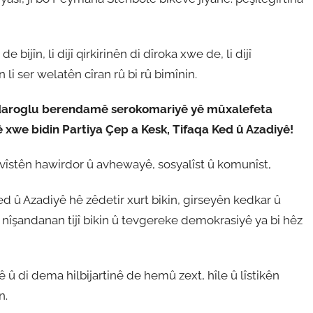
 bijîn, li dijî qirkirinên di dîroka xwe de, li dijî
n li ser welatên cîran rû bi rû bimînin.
çdaroglu berendamê serokomariyê yê mûxalefeta
ê xwe bidin Partiya Çep a Kesk, Tifaqa Ked û Azadiyê!
vîstên hawirdor û avhewayê, sosyalîst û komunîst,
d û Azadiyê hê zêdetir xurt bikin, girseyên kedkar û
 nîşandanan tijî bikin û tevgereke demokrasiyê ya bi hêz
ê û di dema hilbijartinê de hemû zext, hîle û lîstikên
n.