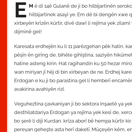
E
M
ê di 14ê Gulanê de ji bo hilbijartinên sero
n
hilbijartinek asayî ye. Em dê bi dengên xwe 
xirbeyên krîzên kûrtir, divê dawî li rejîma yek zilamî
dijminê gel!
​Karesata erdhejên ku li 11 parêzgehan pêk hatin, kar
pêşîn ên girîng de, bihêle gihîştina, saziyên hikûmetê
hatine asteng kirin. Hat ragihandin ku 50 hezar miro
wan miriyan jî hêj di bin xirbeyan de ne. Erdhej kar
Erdogan e ku ji bo parastina gel li hemberî encamên 
avakirina avahiyên rizî.
Veguheztina çavkaniyan ji bo sektora înşaetê ya yek
desthilatdariya Erdogan ya rejîma yek kesî de, xerc
bo şerê li dijî Kurdan, krîza aborî bê hempa kûrtir ki
pereyan geheşte asta herî daketî. Mûçeyên kêm, en