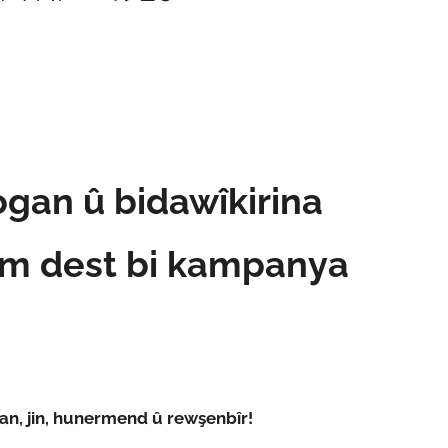
ogan û bidawîkirina
 em dest bi kampanya
wan, jin, hunermend û rewşenbîr!