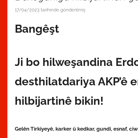
17/04/2023
tarihinde gönderilmiş
T
K
Bangêşt
P
A
d
m
i
Ji bo hilweşandina Erd
n
t
desthilatdariya AKP’ê
a
r
hilbijartinê bikin!
a
f
ı
n
Gelên Tirkiyeyê, karker û kedkar, gundî, esnaf, ci
d
a