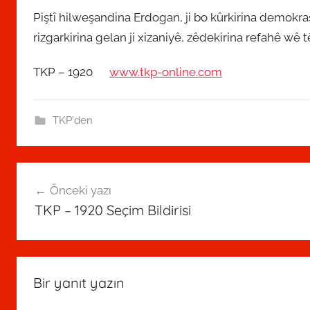
Piştî hilweşandina Erdogan, ji bo kûrkirina demokrasi
rizgarkirina gelan ji xizaniyê, zêdekirina refahê wê
TKP – 1920
www.tkp-online.com
17
TKP'den
Yazı
Önceki yazı
gezinmesi
TKP – 1920 Seçim Bildirisi
Bir yanıt yazın