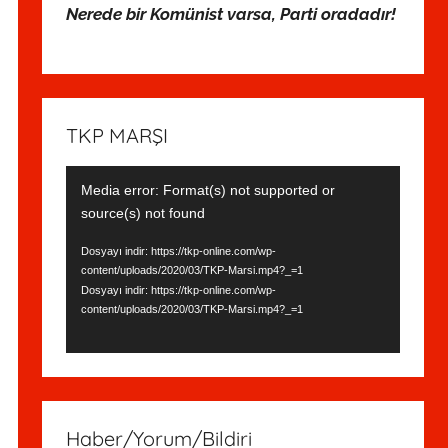
Nerede bir Komünist varsa, Parti oradadır!
TKP MARŞI
Video
Media error: Format(s) not supported or
oynatıcı
source(s) not found
Dosyayı indir: https://tkp-online.com/wp-
content/uploads/2020/03/TKP-Marsi.mp4?_=1
Dosyayı indir: https://tkp-online.com/wp-
content/uploads/2020/03/TKP-Marsi.mp4?_=1
Haber/Yorum/Bildiri