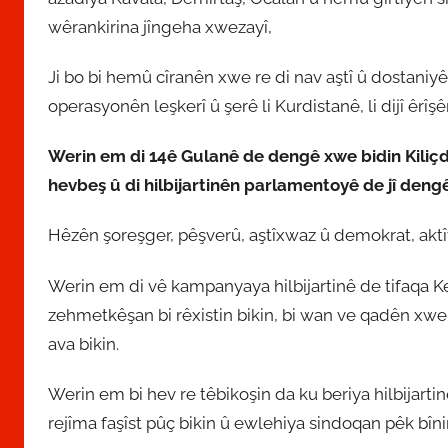
wêrankirina jîngeha xwezayî,
​Ji bo bi hemû cîranên xwe re di nav aştî û dostaniyê de
operasyonên leşkerî û şerê li Kurdistanê, li dijî êrîşê
Werin em di 14ê Gulanê de dengê xwe bidin Kili
hevbeş û di hilbijartinên parlamentoyê de jî deng
Hêzên şoreşger, pêşverû, aştîxwaz û demokrat, aktî
Werin em di vê kampanyaya hilbijartinê de tifaqa Ke
zehmetkêşan bi rêxistin bikin, bi wan ve qadên xwe
ava bikin.
Werin em bi hev re têbikoşin da ku beriya hilbijartin
rejîma faşîst pûç bikin û ewlehiya sindoqan pêk bîni