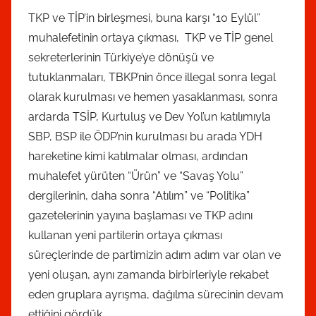
TKP ve TİP’in birleşmesi, buna karşı “10 Eylül”
muhalefetinin ortaya çıkması, TKP ve TİP genel
sekreterlerinin Türkiye’ye dönüşü ve
tutuklanmaları, TBKP’nin önce illegal sonra legal
olarak kurulması ve hemen yasaklanması, sonra
ardarda TSİP, Kurtuluş ve Dev Yol’un katılımıyla
SBP, BSP ile ÖDP’nin kurulması bu arada YDH
hareketine kimi katılmalar olması, ardından
muhalefet yürüten “Ürün” ve “Savaş Yolu”
dergilerinin, daha sonra “Atılım” ve “Politika”
gazetelerinin yayına başlaması ve TKP adını
kullanan yeni partilerin ortaya çıkması
süreçlerinde de partimizin adım adım var olan ve
yeni oluşan, aynı zamanda birbirleriyle rekabet
eden gruplara ayrışma, dağılma sürecinin devam
ettiğini gördük.