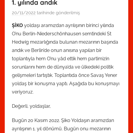
1. yılında andık
20/11/2022
tarihinde gönderilmiş
T
K
ŞİKO
yoldaşı aramızdan ayrılışının birinci yılında
P
O’nu Berlin-Niederschönhausen semtindeki St
A
Hedwig mezarlığında bulunan mezarının başında
d
andık ve Berlin’de onun anısına yapılan bir
m
toplantıyla hem O’nu yâd ettik hem partimizin
i
sorunlarını hem de dünya’da ve ülkedeki politik
n
t
gelişmeleri tartıştık. Toplantıda önce Savaş Yener
a
yoldaş bir konuşma yaptı. Aşağıda bu konuşmayı
r
veriyoruz.
a
f
Değerli, yoldaşlar,
ı
Bugün 20 Kasım 2022. Şiko Yoldaşın aramızdan
n
ayrılışının 1. yıl dönümü. Bugün onu mezarının
d