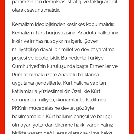
partimizin ileri demokrasi strateji ve taktiği ardıcıl
olarak savunulmalıdır.
Kemalizm ideolojisinden kesinkes kopulmalıdır.
Kemalizm Türk burjuvazisinin Anadolu halklarının
inkâr ve imhasını, soykırımı içerir. Şoven
milliyetçiliğe dayalı bir millet ve devlet yaratma
projesi ve ideolojisidir. Bu nedenle Türkiye
Cumhuriyeti’nin kuruluşunda başta Ermeniler ve
Rumlar olmak üzere Anadolu halklarına
uygulanan jenositlerle, Kürt halkına yapılan
katliamlarla yüzleşilmelidir. Özellikle Kürt
sorununda milliyetçi konumlar terkedilmeli,
PKK’nin mücadelesine devlet gözüyle
bakılmamalıdır. Kürt halkının barışçıl ve barışçıl
olmayan yollardan direnme hakkı vardır. Yalnız
birlikte yaşam değil, esas olarak ayrılma hakkı