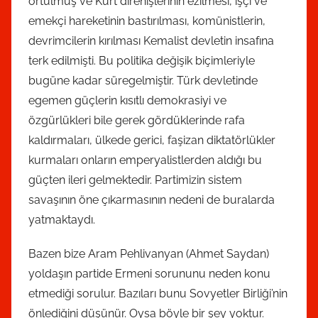
örtülmüş ve Kürt direnişlerinin ezilmesi, işçi ve
emekçi hareketinin bastırılması, komünistlerin,
devrimcilerin kırılması Kemalist devletin insafına
terk edilmişti. Bu politika değişik biçimleriyle
bugüne kadar süregelmiştir. Türk devletinde
egemen güçlerin kısıtlı demokrasiyi ve
özgürlükleri bile gerek gördüklerinde rafa
kaldırmaları, ülkede gerici, faşizan diktatörlükler
kurmaları onların emperyalistlerden aldığı bu
güçten ileri gelmektedir. Partimizin sistem
savaşının öne çıkarmasının nedeni de buralarda
yatmaktaydı.
Bazen bize Aram Pehlivanyan (Ahmet Saydan)
yoldaşın partide Ermeni sorununu neden konu
etmediği sorulur. Bazıları bunu Sovyetler Birliği’nin
önlediğini düşünür. Oysa böyle bir şey yoktur.