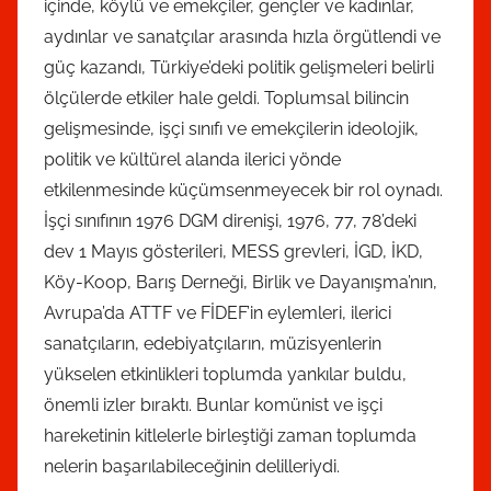
içinde, köylü ve emekçiler, gençler ve kadınlar,
aydınlar ve sanatçılar arasında hızla örgütlendi ve
güç kazandı, Türkiye’deki politik gelişmeleri belirli
ölçülerde etkiler hale geldi. Toplumsal bilincin
gelişmesinde, işçi sınıfı ve emekçilerin ideolojik,
politik ve kültürel alanda ilerici yönde
etkilenmesinde küçümsenmeyecek bir rol oynadı.
İşçi sınıfının 1976 DGM direnişi, 1976, 77, 78’deki
dev 1 Mayıs gösterileri, MESS grevleri, İGD, İKD,
Köy-Koop, Barış Derneği, Birlik ve Dayanışma’nın,
Avrupa’da ATTF ve FİDEF’in eylemleri, ilerici
sanatçıların, edebiyatçıların, müzisyenlerin
yükselen etkinlikleri toplumda yankılar buldu,
önemli izler bıraktı. Bunlar komünist ve işçi
hareketinin kitlelerle birleştiği zaman toplumda
nelerin başarılabileceğinin delilleriydi.