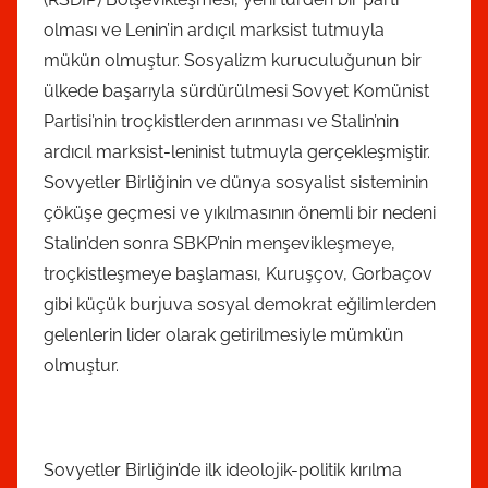
olması ve Lenin’in ardıçıl marksist tutmuyla
mükün olmuştur. Sosyalizm kuruculuğunun bir
ülkede başarıyla sürdürülmesi Sovyet Komünist
Partisi’nin troçkistlerden arınması ve Stalin’nin
ardıcıl marksist-leninist tutmuyla gerçekleşmiştir.
Sovyetler Birliğinin ve dünya sosyalist sisteminin
çöküşe geçmesi ve yıkılmasının önemli bir nedeni
Stalin’den sonra SBKP’nin menşevikleşmeye,
troçkistleşmeye başlaması, Kuruşçov, Gorbaçov
gibi küçük burjuva sosyal demokrat eğilimlerden
gelenlerin lider olarak getirilmesiyle mümkün
olmuştur.
Sovyetler Birliğin’de ilk ideolojik-politik kırılma