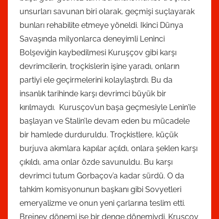
unsurları savunan biri olarak, geçmişi suçlayarak
bunları rehabilite etmeye yöneldi. Ikinci Dünya
Savaşında milyonlarca deneyimli Leninci
Bolşeviğin kaybedilmesi Kuruşçov gibi karşı
devrimcilerin, troçkislerin işine yaradı, onların
partiyi ele geçirmelerini kolaylaştırdı. Bu da
insanlık tarihinde karşı devrimci büyük bir
kırılmaydı. Kurusçov’un başa geçmesiyle Lenin’le
başlayan ve Stalin’le devam eden bu mücadele
bir hamlede durduruldu. Troçkistlere, küçük
burjuva akımlara kapılar açıldı, onlara şeklen karşı
çıkıldı, ama onlar özde savunuldu. Bu karşı
devrimci tutum Gorbaçov’a kadar sürdü. O da
tahkim komisyonunun başkanı gibi Sovyetleri
emeryalizme ve onun yeni çarlarına teslim etti.
Brejnev dönemi ise bir denge dönemiydi. Kruşcov