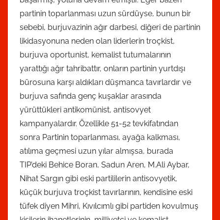
partinin toparlanması uzun sürdüyse, bunun bir
sebebi, burjuvazinin ağır darbesi, diğeri de partinin
likidasyonuna neden olan liderlerin troçkist,
burjuva oportunist, kemalist tutumalarının
yarattığı ağır tahribattır, onların partinin yurtdışı
bürosuna karşı aldıkları düşmanca tavırlardır ve
burjuva safında genç kuşaklar arasında
yürüttükleri antikomünist, antisovyet
kampanyalardır. Özellikle 51-52 tevkifatından
sonra Partinin toparlanması, ayağa kalkması,
atılıma geçmesi uzun yılar almışsa, burada
TIP’deki Behice Boran, Sadun Aren, M.Ali Aybar,
Nihat Sargın gibi eski partililerin antisovyetik,
küçük burjuva troçkist tavırlarının, kendisine eski
tüfek diyen Mihri, Kıvılcımlı gibi partiden kovulmuş
kişilerin ihanetlerinin, milliyetci ve kemalist