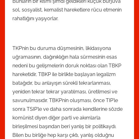
Bunların bir kısmı şimdi geldikleri küçük burjuva
sol, sosyalist, kemalist hareketlere rücu etmenin
rahatlığını yaşıyorlar.
TKP’nin bu duruma düşmesinin, likidasyona
uğramasının, dağınıklığın hala sürmesinin esas
nedeni bu gelişmelerin doruk noktası olan TBKP
hareketidir, TBKP ile birlikte başlayan legalizm
batağıdır, bu anlayışın sürekli tekrarlanması,
yeniden tekrar tekrar yaratılması, üretilmesi ve
savunulmasıdır. TBKP’nin oluşması, önce TIP’le
sonra TSIP’le ve daha sonrada kendilerine sözde
komünist diyen diğer parti ve akımlarla
birleşilmesi başından beri yanlış bir politikaydı.
Bilen bu birliğe hep karşı çıktı, yanlış olduğnu