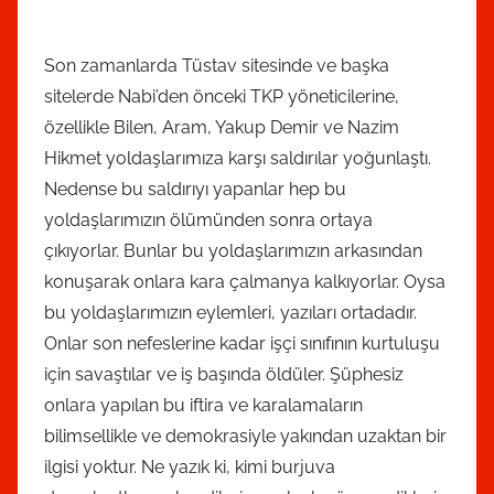
o
n
Son zamanlarda Tüstav sitesinde ve başka
t
sitelerde Nabi’den önceki TKP yöneticilerine,
a
özellikle Bilen, Aram, Yakup Demir ve Nazim
r
Hikmet yoldaşlarımıza karşı saldırılar yoğunlaştı.
a
Nedense bu saldırıyı yapanlar hep bu
f
yoldaşlarımızın ölümünden sonra ortaya
ı
çıkıyorlar. Bunlar bu yoldaşlarımızın arkasından
n
konuşarak onlara kara çalmanya kalkıyorlar. Oysa
d
bu yoldaşlarımızın eylemleri, yazıları ortadadır.
a
Onlar son nefeslerine kadar işçi sınıfının kurtuluşu
n
için savaştılar ve iş başında öldüler. Şüphesiz
onlara yapılan bu iftira ve karalamaların
bilimsellikle ve demokrasiyle yakından uzaktan bir
ilgisi yoktur. Ne yazık ki, kimi burjuva