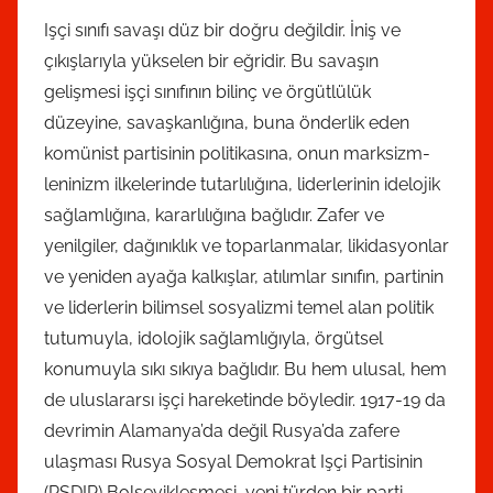
Işçi sınıfı savaşı düz bir doğru değildir. İniş ve
çıkışlarıyla yükselen bir eğridir. Bu savaşın
gelişmesi işçi sınıfının bilinç ve örgütlülük
düzeyine, savaşkanlığına, buna önderlik eden
komünist partisinin politikasına, onun marksizm-
leninizm ilkelerinde tutarlılığına, liderlerinin idelojik
sağlamlığına, kararlılığına bağlıdır. Zafer ve
yenilgiler, dağınıklık ve toparlanmalar, likidasyonlar
ve yeniden ayağa kalkışlar, atılımlar sınıfın, partinin
ve liderlerin bilimsel sosyalizmi temel alan politik
tutumuyla, idolojik sağlamlığıyla, örgütsel
konumuyla sıkı sıkıya bağlıdır. Bu hem ulusal, hem
de uluslararsı işçi hareketinde böyledir. 1917-19 da
devrimin Alamanya’da değil Rusya’da zafere
ulaşması Rusya Sosyal Demokrat Işçi Partisinin
(RSDIP) Bolşevikleşmesi, yeni türden bir parti