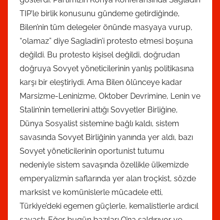
TIP’le birlik konusunu gündeme getirdiğinde,
Bilen’nin tüm delegeler önünde masyaya vurup,
“olamaz” diye Sagladin’i protesto etmesi boşuna
değildi. Bu protesto kişisel değildi, doğrudan
doğruya Sovyet yöneticilerinin yanlış politikasına
karşı bir eleştiriydi. Ama Bilen ölünceye kadar
Marsizme-Leninizme, Oktober Devrimine, Lenin ve
Stalin’nin temellerini attığı Sovyetler Birliğine,
Dünya Sosyalist sistemine bağlı kaldı, sistem
savasında Sovyet Birliğinin yanında yer aldı, bazı
Sovyet yöneticilerinin oportunist tutumu
nedeniyle sistem savaşında özellikle ülkemizde
emperyalizmin saflarında yer alan troçkist, sözde
marksist ve komünislerle mücadele etti,
Türkiye’deki egemen güçlerle, kemalistlerle ardıcıl
savaştı. Eğer bugün bazıları O’na saldırıyor ve