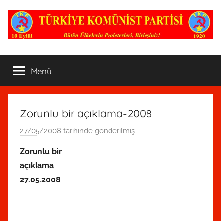
İçeriğe
atla
TKP
Nerede
bir
Menü
Komünist
varsa,
Parti
oradadır!
Zorunlu bir açıklama-2008
27/05/2008
tarihinde gönderilmiş
R
e
Zorunlu bir
d
açıklama
a
27.05.2008
k
s
i
y